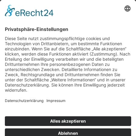
Ferdinand-Schneider-Str. 14-16
36043 Fulda
Telefon:
+49 (0)66 1 94 80 – 63
Mail:
info@tewi-protect.de
Ein Unternehmen der TEWI Gruppe
TEWI GMBH & CO. KG
Ferdinand-Schneider-Str. 14-16
36043 Fulda
Telefon: +49 (0)66 1 94 80 – 0
https://www.tewi.de